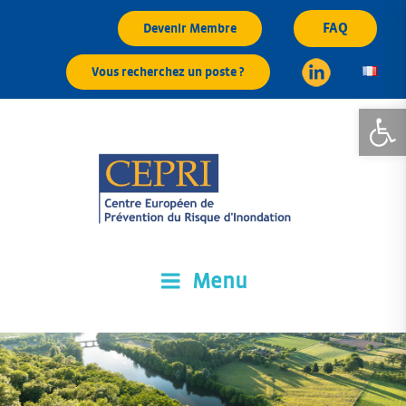
Aller
FAQ
Devenir Membre
au
contenu
Vous recherchez un poste ?
principal
Ouvrir la
Menu
CEPRI
Centre Européen de Prévention du Risque d'Inondation