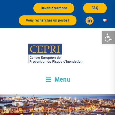
Aller
FAQ
Devenir Membre
au
contenu
Vous recherchez un poste ?
principal
Ouvrir la
Menu
CEPRI
Centre Européen de Prévention du Risque d'Inondation