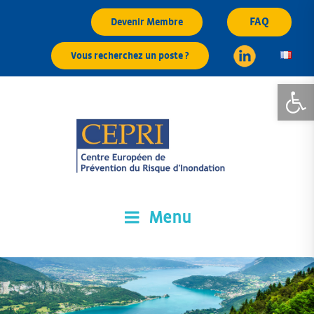
Aller
FAQ
Devenir Membre
au
contenu
Vous recherchez un poste ?
principal
Ouvrir la
Menu
CEPRI
Centre Européen de Prévention du Risque d'Inondation