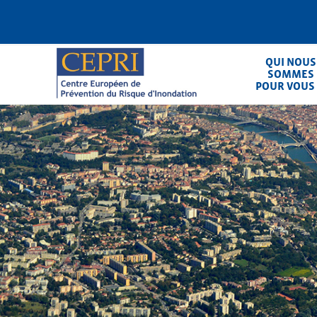
Aller
au
contenu
principal
QUI NOUS
SOMMES
POUR VOUS
CEPRI
Centre Européen de Prévention du Ris