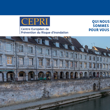
Aller
au
contenu
principal
QUI NOUS
SOMMES
POUR VOUS
CEPRI
Centre Européen de Prévention du Ris