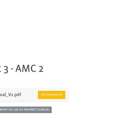
 3 - AMC 2
val_V2.pdf
TÉLÉCHARGER
MENT DU LAC DU BOURGET (CISALB)