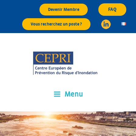
Aller
FAQ
Devenir Membre
au
contenu
Vous recherchez un poste ?
principal
Menu
CEPRI
Centre Européen de Prévention du Risque d'Inondation