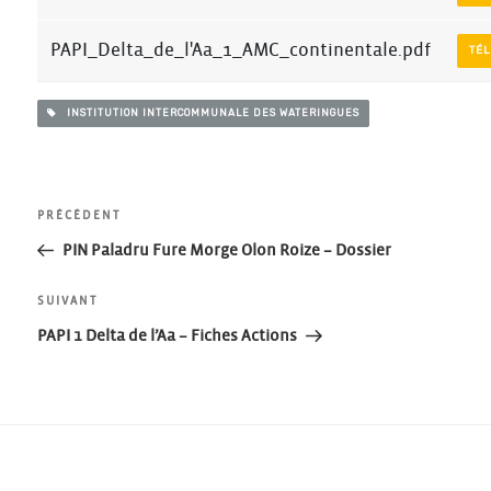
PAPI_Delta_de_l'Aa_1_AMC_continentale.pdf
TÉ
INSTITUTION INTERCOMMUNALE DES WATERINGUES
Navigation
Article
PRÉCÉDENT
précédent
PIN Paladru Fure Morge Olon Roize – Dossier
de
Article
SUIVANT
l’article
suivant
PAPI 1 Delta de l’Aa – Fiches Actions