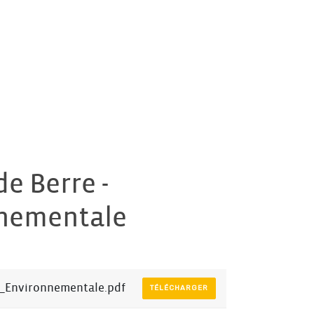
e
e Berre -
nnementale
_Environnementale.pdf
TÉLÉCHARGER