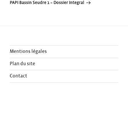
l’article
suivant
PAPI Bassin Seudre 1 – Dossier Integral
Mentions légales
Plan du site
Contact