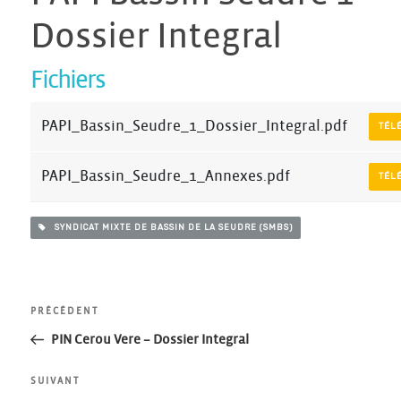
Dossier Integral
Fichiers
PAPI_Bassin_Seudre_1_Dossier_Integral.pdf
TÉL
PAPI_Bassin_Seudre_1_Annexes.pdf
TÉL
SYNDICAT MIXTE DE BASSIN DE LA SEUDRE (SMBS)
Navigation
Article
PRÉCÉDENT
précédent
PIN Cerou Vere – Dossier Integral
de
Article
SUIVANT