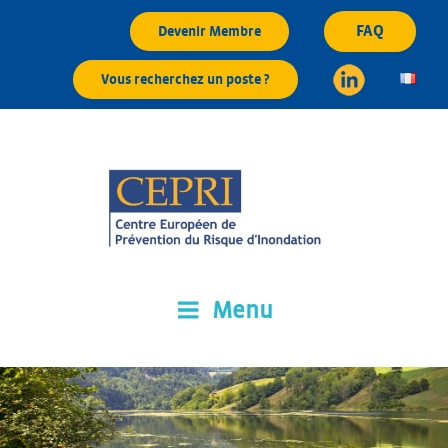
Aller
FAQ
Devenir Membre
au
contenu
Vous recherchez un poste ?
principal
Menu
CEPRI
Centre Européen de Prévention du Risque d'Inondation