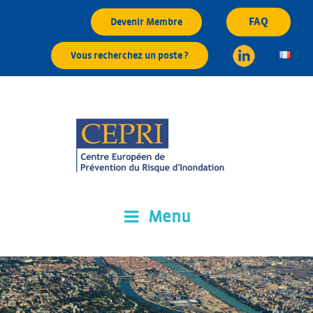
Aller
FAQ
Devenir Membre
au
contenu
Vous recherchez un poste ?
principal
Menu
CEPRI
Centre Européen de Prévention du Risque d'Inondation