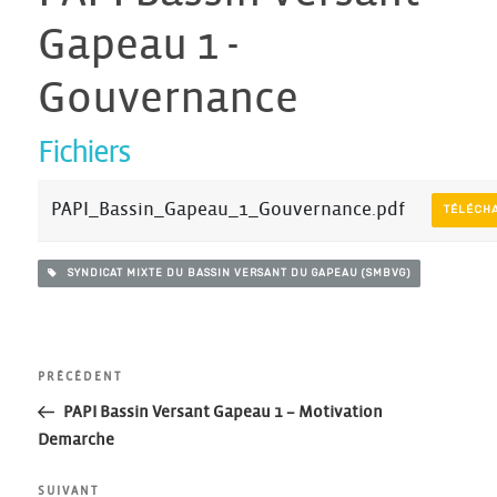
Gapeau 1 -
Gouvernance
Fichiers
PAPI_Bassin_Gapeau_1_Gouvernance.pdf
TÉLÉCH
SYNDICAT MIXTE DU BASSIN VERSANT DU GAPEAU (SMBVG)
Navigation
Article
PRÉCÉDENT
précédent
PAPI Bassin Versant Gapeau 1 – Motivation
de
Demarche
Article
SUIVANT