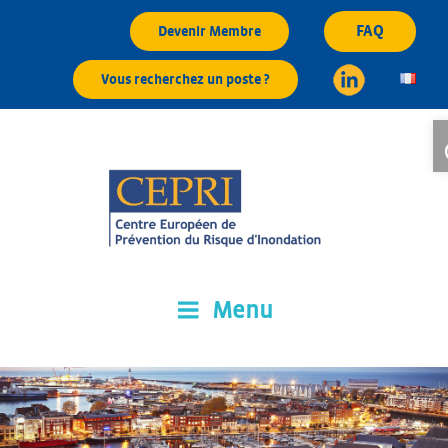
Aller
FAQ
Devenir Membre
au
contenu
Vous recherchez un poste ?
principal
O
Menu
CEPRI
Centre Européen de Prévention du Risque d'Inondation