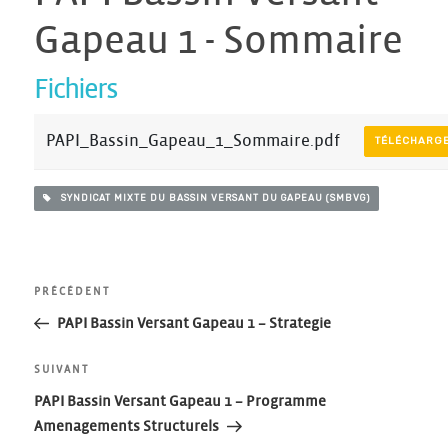
Gapeau 1 - Sommaire
Fichiers
PAPI_Bassin_Gapeau_1_Sommaire.pdf
TÉLÉCHARG
SYNDICAT MIXTE DU BASSIN VERSANT DU GAPEAU (SMBVG)
Navigation
Article
PRÉCÉDENT
précédent
PAPI Bassin Versant Gapeau 1 – Strategie
de
Article
SUIVANT
l’article
suivant
PAPI Bassin Versant Gapeau 1 – Programme
Amenagements Structurels