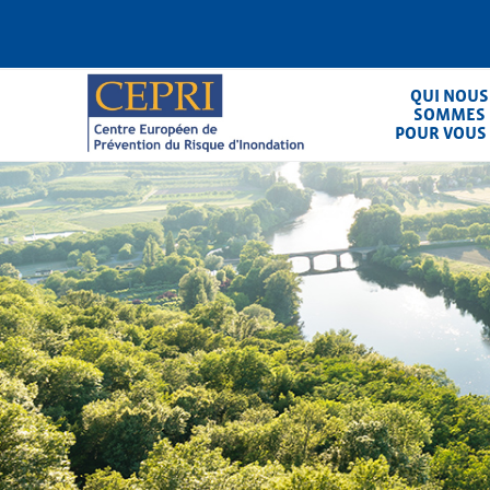
Aller
au
contenu
principal
QUI NOUS
SOMMES
POUR VOUS
CEPRI
Centre Européen de Prévention du Ris