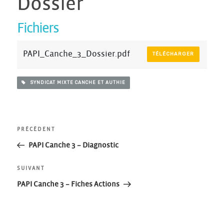
Dossier
Fichiers
PAPI_Canche_3_Dossier.pdf
TÉLÉCHARGER
SYNDICAT MIXTE CANCHE ET AUTHIE
Navigation
Article
PRÉCÉDENT
précédent
PAPI Canche 3 – Diagnostic
de
Article
SUIVANT
l’article
suivant
PAPI Canche 3 – Fiches Actions