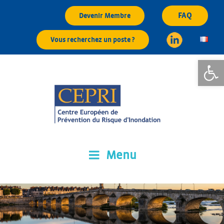
Aller
FAQ
Devenir Membre
au
contenu
Vous recherchez un poste ?
principal
Ouvrir la
Menu
CEPRI
Centre Européen de Prévention du Risque d'Inondation