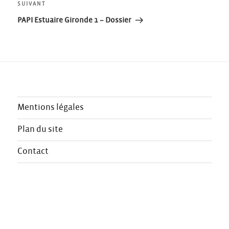
Article
SUIVANT
l’article
suivant
PAPI Estuaire Gironde 1 – Dossier
Mentions légales
Plan du site
Contact