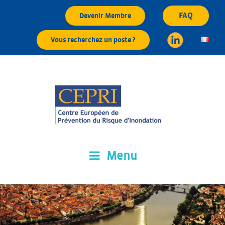
Aller
FAQ
Devenir Membre
au
contenu
Vous recherchez un poste ?
principal
Menu
CEPRI
Centre Européen de Prévention du Risque d'Inondation