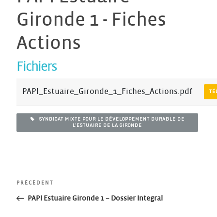
Gironde 1 - Fiches
Actions
Fichiers
PAPI_Estuaire_Gironde_1_Fiches_Actions.pdf
TÉ
SYNDICAT MIXTE POUR LE DÉVELOPPEMENT DURABLE DE
L’ESTUAIRE DE LA GIRONDE
Navigation
Article
PRÉCÉDENT
précédent
PAPI Estuaire Gironde 1 – Dossier Integral
de