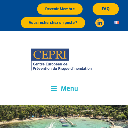
Aller
FAQ
Devenir Membre
au
contenu
Vous recherchez un poste ?
principal
Menu
CEPRI
Centre Européen de Prévention du Risque d'Inondation