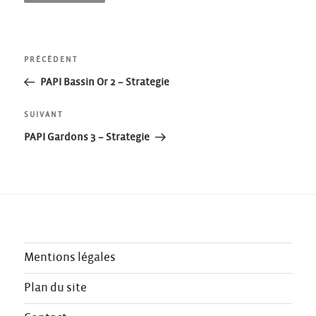
Navigation
Article
PRÉCÉDENT
précédent
PAPI Bassin Or 2 – Strategie
de
Article
SUIVANT
l’article
suivant
PAPI Gardons 3 – Strategie
Mentions légales
Plan du site