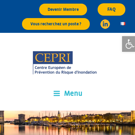
Aller
FAQ
Devenir Membre
au
contenu
Vous recherchez un poste ?
principal
Ouvrir 
Menu
CEPRI
Centre Européen de Prévention du Risque d'Inondation