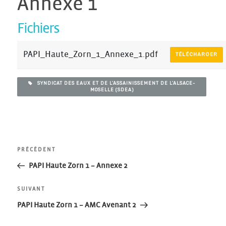
Annexe 1
Fichiers
PAPI_Haute_Zorn_1_Annexe_1.pdf
TÉLÉCHARGER
SYNDICAT DES EAUX ET DE L’ASSAINISSEMENT DE L’ALSACE-
MOSELLE (SDEA)
Navigation
Article
PRÉCÉDENT
précédent
PAPI Haute Zorn 1 – Annexe 2
de
Article
SUIVANT
l’article
suivant
PAPI Haute Zorn 1 – AMC Avenant 2