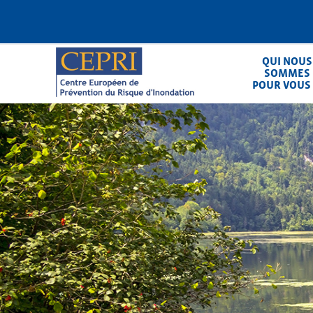
Aller
au
contenu
principal
QUI NOUS
SOMMES
POUR VOUS
CEPRI
Centre Européen de Prévention du Ris