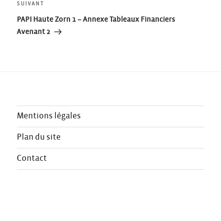
Article
SUIVANT
l’article
suivant
PAPI Haute Zorn 1 – Annexe Tableaux Financiers
Avenant 2
Mentions légales
Plan du site
Contact