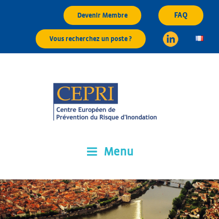
Aller
FAQ
Devenir Membre
au
contenu
Vous recherchez un poste ?
principal
Menu
CEPRI
Centre Européen de Prévention du Risque d'Inondation