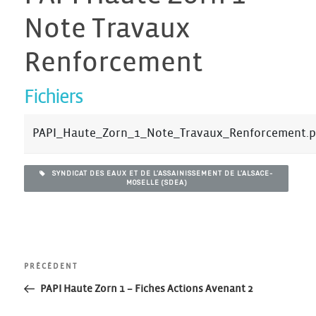
Note Travaux
Renforcement
Fichiers
PAPI_Haute_Zorn_1_Note_Travaux_Renforcement.p
SYNDICAT DES EAUX ET DE L’ASSAINISSEMENT DE L’ALSACE-
MOSELLE (SDEA)
Navigation
Article
PRÉCÉDENT
précédent
PAPI Haute Zorn 1 – Fiches Actions Avenant 2
de