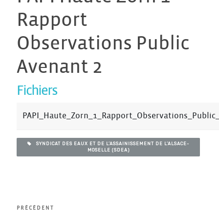
Rapport
Observations Public
Avenant 2
Fichiers
PAPI_Haute_Zorn_1_Rapport_Observations_Public
SYNDICAT DES EAUX ET DE L’ASSAINISSEMENT DE L’ALSACE-
MOSELLE (SDEA)
Navigation
Article
PRÉCÉDENT