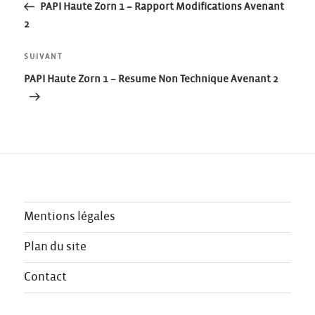
précédent
PAPI Haute Zorn 1 – Rapport Modifications Avenant
de
2
l’article
Article
SUIVANT
suivant
PAPI Haute Zorn 1 – Resume Non Technique Avenant 2
Mentions légales
Plan du site
Contact