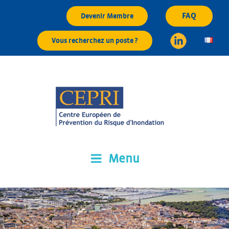
Aller
FAQ
Devenir Membre
au
contenu
Vous recherchez un poste ?
principal
Menu
CEPRI
Centre Européen de Prévention du Risque d'Inondation