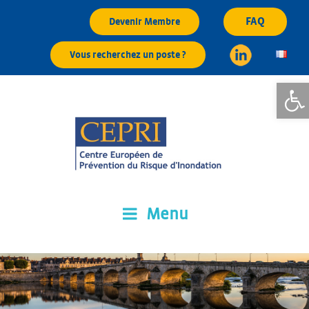
Aller
FAQ
Devenir Membre
au
contenu
Vous recherchez un poste ?
principal
Ouvrir l
Menu
CEPRI
Centre Européen de Prévention du Risque d'Inondation