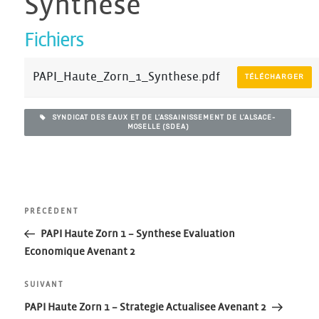
Synthese
Fichiers
PAPI_Haute_Zorn_1_Synthese.pdf
TÉLÉCHARGER
SYNDICAT DES EAUX ET DE L’ASSAINISSEMENT DE L’ALSACE-
MOSELLE (SDEA)
Navigation
Article
PRÉCÉDENT
précédent
PAPI Haute Zorn 1 – Synthese Evaluation
de
Economique Avenant 2
l’article
Article
SUIVANT
suivant
PAPI Haute Zorn 1 – Strategie Actualisee Avenant 2