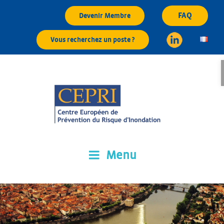
Aller
FAQ
Devenir Membre
au
contenu
Vous recherchez un poste ?
principal
Menu
CEPRI
Centre Européen de Prévention du Risque d'Inondation