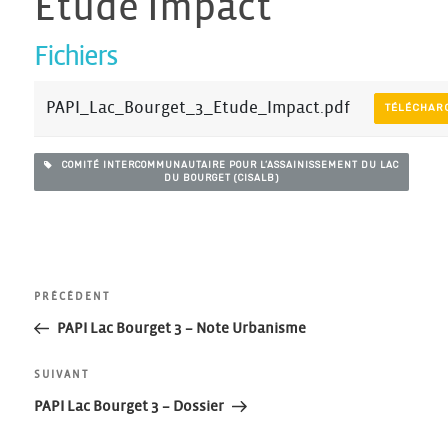
Etude Impact
Fichiers
PAPI_Lac_Bourget_3_Etude_Impact.pdf
TÉLÉCHAR
COMITÉ INTERCOMMUNAUTAIRE POUR L’ASSAINISSEMENT DU LAC
DU BOURGET (CISALB)
Navigation
Article
PRÉCÉDENT
précédent
PAPI Lac Bourget 3 – Note Urbanisme
de
Article
SUIVANT
l’article
suivant
PAPI Lac Bourget 3 – Dossier