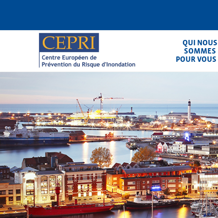
Aller
au
contenu
principal
QUI NOUS
SOMMES
POUR VOUS
CEPRI
Centre Européen de Prévention du Ris