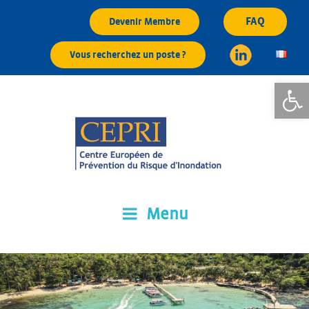
Aller
FAQ
Devenir Membre
au
contenu
Vous recherchez un poste ?
principal
Ouvrir la
Menu
CEPRI
Centre Européen de Prévention du Risque d'Inondation