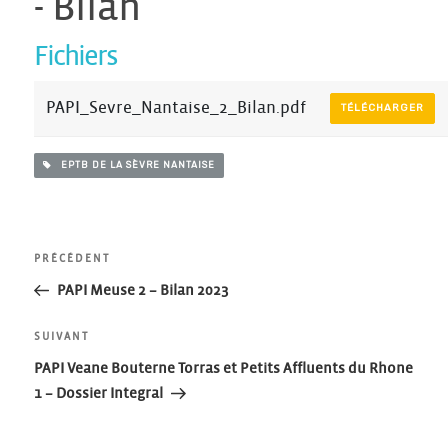
- Bilan
Fichiers
PAPI_Sevre_Nantaise_2_Bilan.pdf
TÉLÉCHARGER
EPTB DE LA SÈVRE NANTAISE
Navigation
Article
PRÉCÉDENT
précédent
PAPI Meuse 2 – Bilan 2023
de
Article
SUIVANT
l’article
suivant
PAPI Veane Bouterne Torras et Petits Affluents du Rhone
1 – Dossier Integral