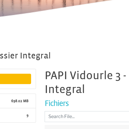
ssier Integral
PAPI Vidourle 3 -
Integral
698.02 MB
Fichiers
9