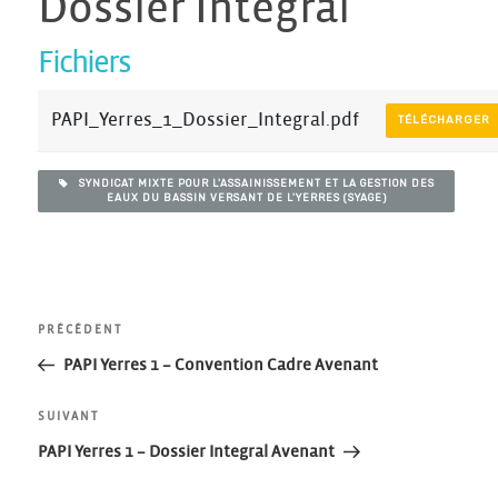
Dossier Integral
Fichiers
PAPI_Yerres_1_Dossier_Integral.pdf
TÉLÉCHARGER
SYNDICAT MIXTE POUR L'ASSAINISSEMENT ET LA GESTION DES
EAUX DU BASSIN VERSANT DE L'YERRES (SYAGE)
Navigation
Article
PRÉCÉDENT
précédent
PAPI Yerres 1 – Convention Cadre Avenant
de
Article
SUIVANT
l’article
suivant
PAPI Yerres 1 – Dossier Integral Avenant