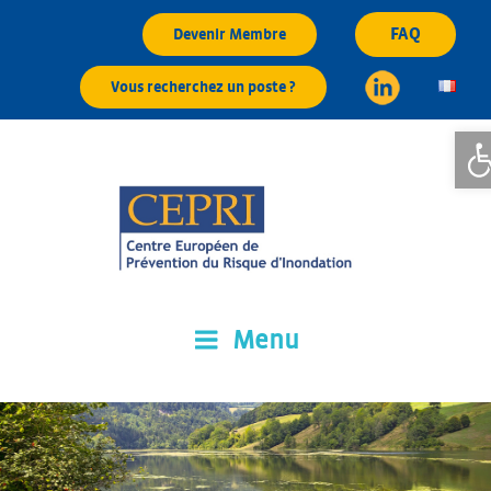
Aller
FAQ
Devenir Membre
au
contenu
Vous recherchez un poste ?
principal
Ouvri
Menu
CEPRI
Centre Européen de Prévention du Risque d'Inondation