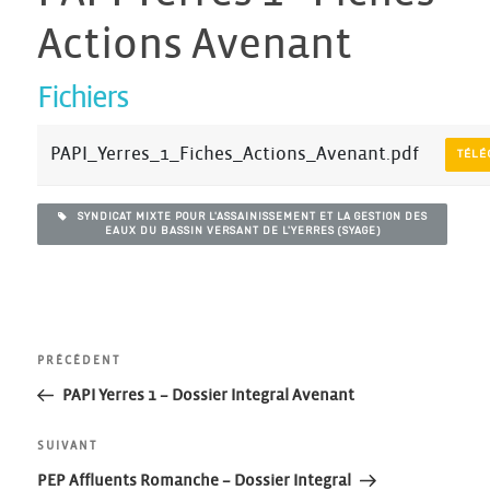
Actions Avenant
Fichiers
PAPI_Yerres_1_Fiches_Actions_Avenant.pdf
TÉL
SYNDICAT MIXTE POUR L'ASSAINISSEMENT ET LA GESTION DES
EAUX DU BASSIN VERSANT DE L'YERRES (SYAGE)
Navigation
Article
PRÉCÉDENT
précédent
PAPI Yerres 1 – Dossier Integral Avenant
de
Article
SUIVANT
l’article
suivant
PEP Affluents Romanche – Dossier Integral