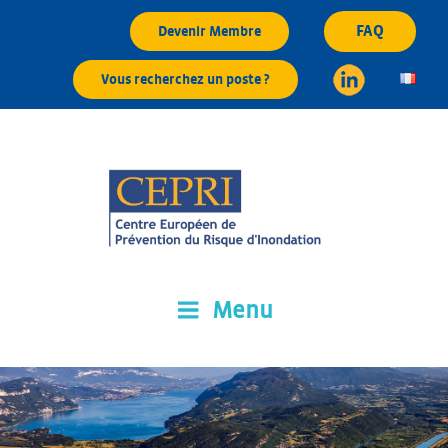
Aller
FAQ
Devenir Membre
au
contenu
Vous recherchez un poste ?
principal
Menu
CEPRI
Centre Européen de Prévention du Risque d'Inondation