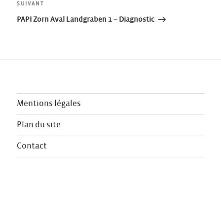
Article
SUIVANT
l’article
suivant
PAPI Zorn Aval Landgraben 1 – Diagnostic
Mentions légales
Plan du site
Contact