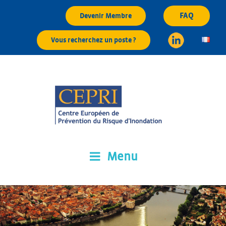
Aller
FAQ
Devenir Membre
au
contenu
Vous recherchez un poste ?
principal
Menu
CEPRI
Centre Européen de Prévention du Risque d'Inondation