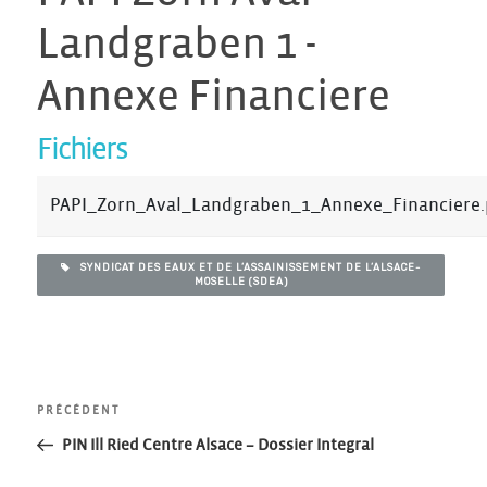
Landgraben 1 -
Annexe Financiere
Fichiers
PAPI_Zorn_Aval_Landgraben_1_Annexe_Financiere.
SYNDICAT DES EAUX ET DE L’ASSAINISSEMENT DE L’ALSACE-
MOSELLE (SDEA)
Navigation
Article
PRÉCÉDENT
précédent
PIN Ill Ried Centre Alsace – Dossier Integral
de