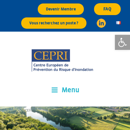
Aller
FAQ
Devenir Membre
au
contenu
Vous recherchez un poste ?
principal
Ouvrir la
Menu
CEPRI
Centre Européen de Prévention du Risque d'Inondation