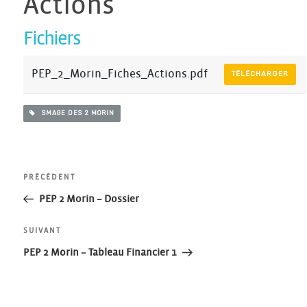
Actions
Fichiers
PEP_2_Morin_Fiches_Actions.pdf
TÉLÉCHARGER
SMAGE DES 2 MORIN
Navigation
Article
PRÉCÉDENT
précédent
PEP 2 Morin – Dossier
de
Article
SUIVANT
l’article
suivant
PEP 2 Morin – Tableau Financier 1