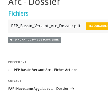
Arc - Dossier
Fichiers
PEP_Bassin_Versant_Arc_Dossier.pdf
TÉLÉCHARGE
SYNDICAT DU PAYS DE MAURIENNE
Navigation
Article
PRÉCÉDENT
précédent
PEP Bassin Versant Arc – Fiches Actions
de
Article
SUIVANT
l’article
suivant
PAPI Huveaune Aygalades 1 – Dossier