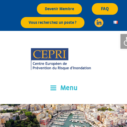
Aller
FAQ
Devenir Membre
au
contenu
Vous recherchez un poste ?
principal
Ouv
Menu
CEPRI
Centre Européen de Prévention du Risque d'Inondation