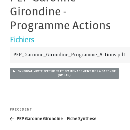
Girondine -
Programme Actions
Fichiers
PEP_Garonne_Girondine_Programme_Actions.pdf
SYNDICAT MIXTE D'ÉTUDES ET D'AMÉNAGEMENT DE LA GARONNE
(SMEAG)
Navigation
Article
PRÉCÉDENT
précédent
PEP Garonne Girondine – Fiche Synthese
de