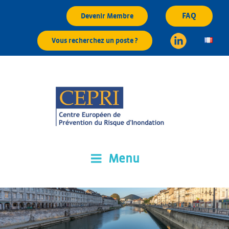
Aller
FAQ
Devenir Membre
au
contenu
Vous recherchez un poste ?
principal
Menu
CEPRI
Centre Européen de Prévention du Risque d'Inondation