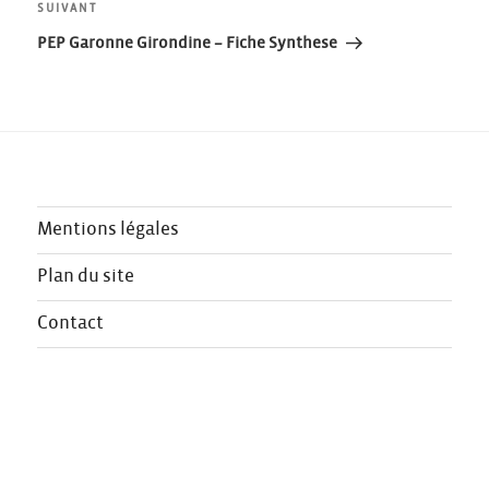
Article
SUIVANT
l’article
suivant
PEP Garonne Girondine – Fiche Synthese
Mentions légales
Plan du site
Contact