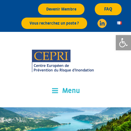
Aller
FAQ
Devenir Membre
au
contenu
Vous recherchez un poste ?
principal
Ouvrir la
Menu
CEPRI
Centre Européen de Prévention du Risque d'Inondation