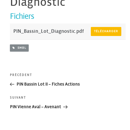
Diagnostic
Fichiers
PIN_Bassin_Lot_Diagnostic.pdf
TÉLÉCHARGER
SMBL
Navigation
Article
PRÉCÉDENT
précédent
PIN Bassin Lot II – Fiches Actions
de
Article
SUIVANT
l’article
suivant
PIN Vienne Aval – Avenant