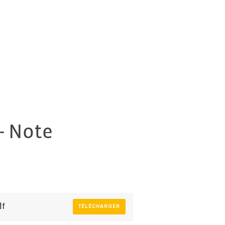
 - Note
df
TÉLÉCHARGER