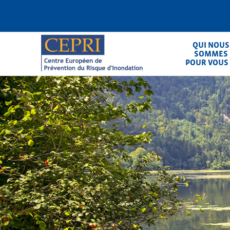
Aller
au
contenu
principal
QUI NOUS
SOMMES
POUR VOUS
CEPRI
Centre Européen de Prévention du Ris