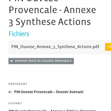
Provencale - Annexe
3 Synthese Actions
Fichiers
PIN_Ouveze_Annexe_3_Synthese_Actions.pdf
T
SYNDICAT MIXTE DE L'OUVÈZE PROVENÇALE
Navigation
Article
PRÉCÉDENT
précédent
PIN Ouveze Provencale – Dossier Avenant
de
Article
SUIVANT
suivant