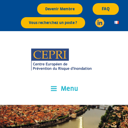
Aller
FAQ
Devenir Membre
au
contenu
Vous recherchez un poste ?
principal
Menu
CEPRI
Centre Européen de Prévention du Risque d'Inondation