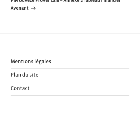
l’article
PIN Ouveze Provencale – Annexe 2 Tableau Financier
Avenant
Mentions légales
Plan du site
Contact