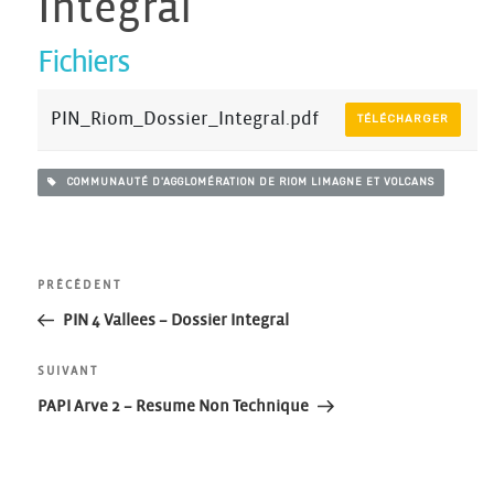
Integral
Fichiers
PIN_Riom_Dossier_Integral.pdf
TÉLÉCHARGER
COMMUNAUTÉ D'AGGLOMÉRATION DE RIOM LIMAGNE ET VOLCANS
Navigation
Article
PRÉCÉDENT
précédent
PIN 4 Vallees – Dossier Integral
de
Article
SUIVANT
l’article
suivant
PAPI Arve 2 – Resume Non Technique