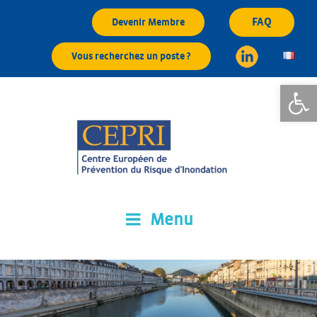
Aller
FAQ
Devenir Membre
au
contenu
Vous recherchez un poste ?
principal
Ouvrir la
Menu
CEPRI
Centre Européen de Prévention du Risque d'Inondation