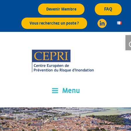
Aller
FAQ
Devenir Membre
au
contenu
Vous recherchez un poste ?
principal
Ou
Menu
CEPRI
Centre Européen de Prévention du Risque d'Inondation