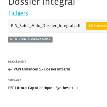
Dossier Integral
Fichiers
PIN_Saint_Malo_Dossier_Integral.pdf
TÉLÉCHARGE
SAINT-MALO AGGLOMÉRATION
Navigation
Article
PRÉCÉDENT
précédent
PAPI Armancon 2 – Dossier Integral
de
Article
SUIVANT
l’article
suivant
PEP Littoral Cap Atlantique – Synthese 1