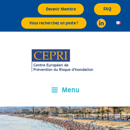
Aller
FAQ
Devenir Membre
au
contenu
Vous recherchez un poste ?
principal
Menu
CEPRI
Centre Européen de Prévention du Risque d'Inondation