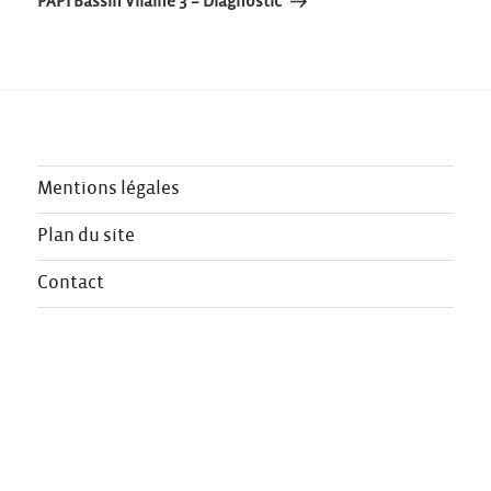
l’article
PAPI Bassin Vilaine 3 – Diagnostic
Mentions légales
Plan du site
Contact