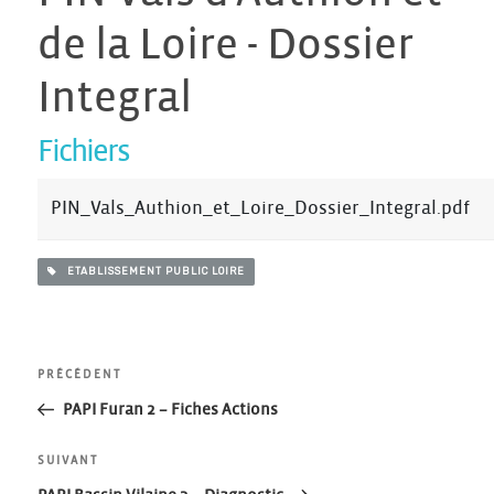
de la Loire - Dossier
Integral
Fichiers
PIN_Vals_Authion_et_Loire_Dossier_Integral.pdf
ETABLISSEMENT PUBLIC LOIRE
Navigation
Article
PRÉCÉDENT
précédent
PAPI Furan 2 – Fiches Actions
de
Article
SUIVANT
suivant