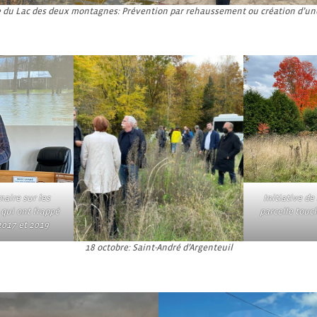
le du Lac des deux montagnes: Prévention par rehaussement ou création d’u
aire sur les
Initiative de
qui ont frappé
parcelle touc
017 et 2019
18 octobre: Saint-André d’Argenteuil