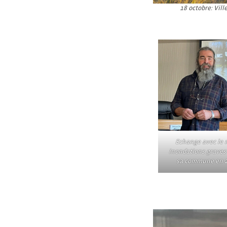
18 octobre: Vil
Echange avec le m
inondations graves 
sa commune en 2