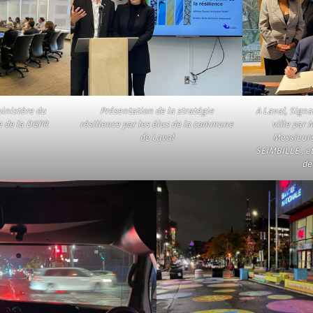
inistère du
Présentation de la stratégie
A Laval, Signa
 de la DGPR
résilience par les élus de la commune
ville par
de Laval
Messieur
SEIMBILLE , e
de