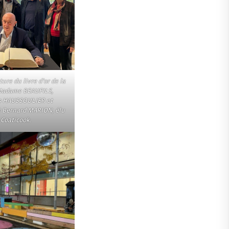
ture du livre d’or de la
 Madame BEAUFILS,
s HAUSSOULIER et
t Bernard MARION, élu
 Coaticook.