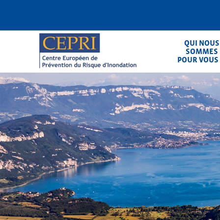
Aller
au
contenu
principal
QUI NOUS
SOMMES
POUR VOUS
CEPRI
Centre Européen de Prévention du Ris