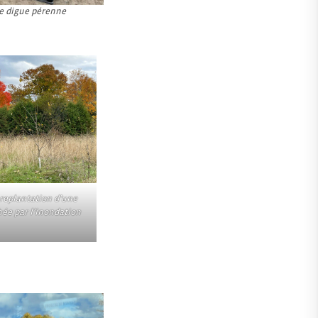
ne digue pérenne
 replantation d’une
hée par l’inondation