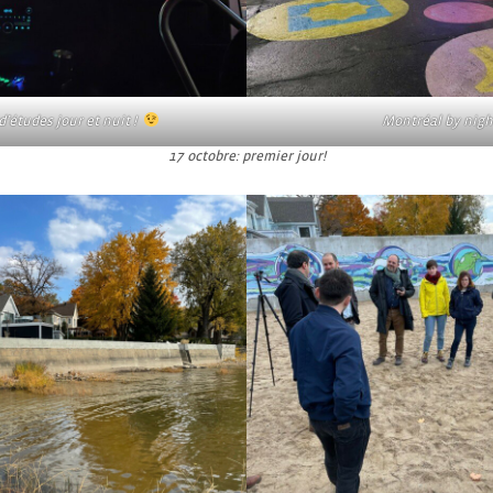
’études jour et nuit !
Montréal by nig
17 octobre: premier jour!