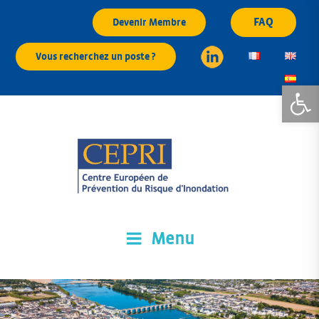
Aller
FAQ
Devenir Membre
au
contenu
Vous recherchez un poste ?
principal
Ouvrir la
Menu
CEPRI
Centre Européen de Prévention du Risque d'Inondation