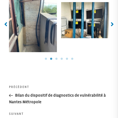
Navigation
Article
PRÉCÉDENT
précédent
Bilan du dispositif de diagnostics de vulnérabilité à
de
Nantes Métropole
l’article
Article
SUIVANT