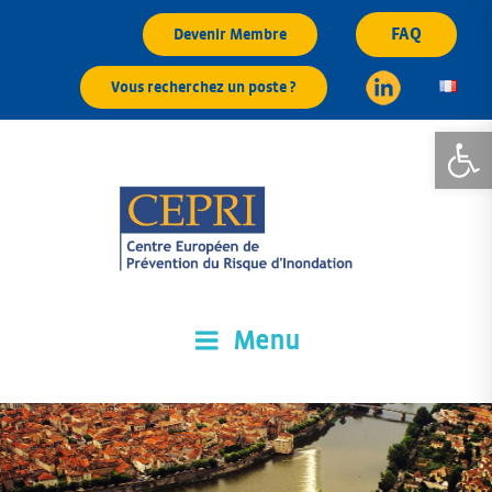
Aller
FAQ
Devenir Membre
au
contenu
Vous recherchez un poste ?
principal
Ouvrir la
Menu
CEPRI
Centre Européen de Prévention du Risque d'Inondation