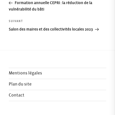
précédent
Formation annuelle CEPRI : la réduction de la
de
vulnérabilité du bâti
l’article
Article
SUIVANT
suivant
Salon des maires et des collectivités locales 2023
Mentions légales
Plan du site
Contact