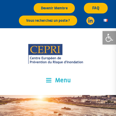
Aller
FAQ
Devenir Membre
au
contenu
Vous recherchez un poste ?
principal
Ouvrir la
Menu
CEPRI
Centre Européen de Prévention du Risque d'Inondation