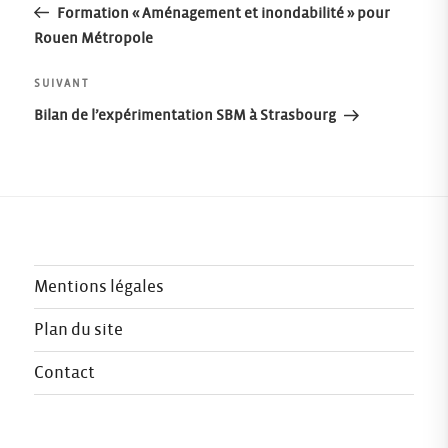
précédent
Formation « Aménagement et inondabilité » pour
de
Rouen Métropole
l’article
Article
SUIVANT
suivant
Bilan de l’expérimentation SBM à Strasbourg
Mentions légales
Plan du site
Contact