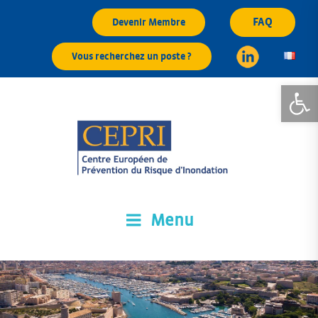
Aller
FAQ
Devenir Membre
au
contenu
Vous recherchez un poste ?
principal
Ouvrir la
Menu
CEPRI
Centre Européen de Prévention du Risque d'Inondation