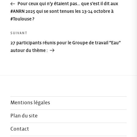
précédent
Pour ceux qui n’y étaient pas… que s’est il dit aux
de
#ANRN 2025 qui se sont tenues les 13-14 octobre à
#Toulouse ?
l’article
Article
SUIVANT
suivant
27 participants réunis pour le Groupe de travail “Eau”
autour du thème :
Mentions légales
Plan du site
Contact