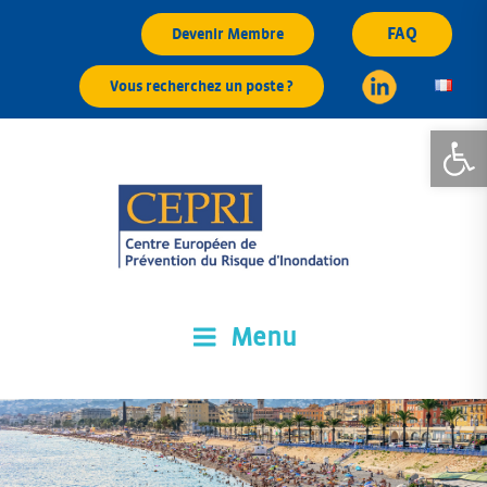
Aller
FAQ
Devenir Membre
au
contenu
Vous recherchez un poste ?
principal
Ouvrir la
Menu
CEPRI
Centre Européen de Prévention du Risque d'Inondation