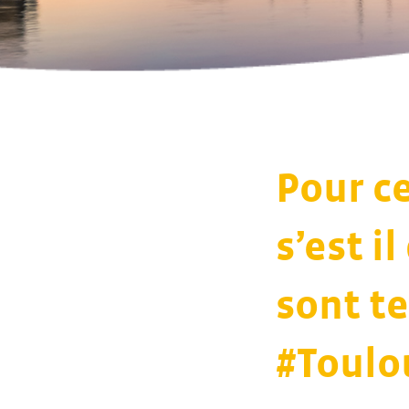
Pour c
s’est i
sont te
#Toulo