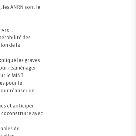
t
, les ANRN sont le
uivre…
nérabilité des
ion de la
xpliqué les graves
 pour réaménager
ur le MINT
es pour le
our réaliser un
es et anticiper
à coconstruire avec
onales de