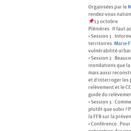
Organisées par le
M
rendez-vous nationa
13 octobre
Plénières : Il faut 
• Session 1 : Infor
territoires.
Marie-F
vulnérabilité urbai
• Session 2 : Beauc
inondations que la
mais aussi reconst
et d’interroger les
relèvement et le CE
guide du relèvement
• Session 3 : Comme
plutôt que subir ? 
la FFB sur la préve
• Conférence : Pour