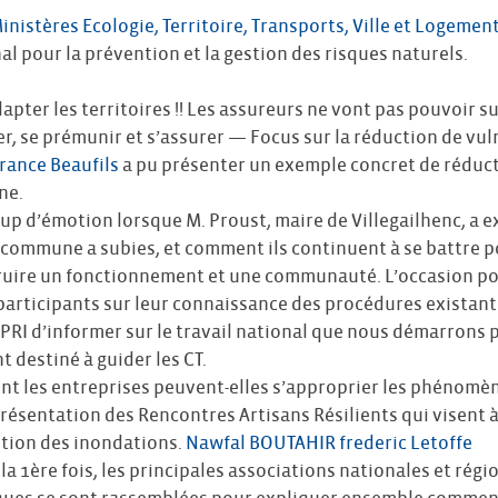
inistères Ecologie, Territoire, Transports, Ville et Logemen
l pour la prévention et la gestion des risques naturels.
adapter les territoires !! Les assureurs ne vont pas pouvoir s
mer, se prémunir et s’assurer — Focus sur la réduction de vul
rance Beaufils
a pu présenter un exemple concret de réduct
ne.
oup d’émotion lorsque M. Proust, maire de Villegailhenc, a e
 commune a subies, et comment ils continuent à se battre
ruire un fonctionnement et une communauté. L’occasion po
 participants sur leur connaissance des procédures existant
PRI d’informer sur le travail national que nous démarrons p
 destiné à guider les CT.
nt les entreprises peuvent-elles s’approprier les phénomèn
Présentation des Rencontres Artisans Résilients qui visent 
ntion des inondations.
Nawfal BOUTAHIR
frederic Letoffe
 la 1ère fois, les principales associations nationales et régi