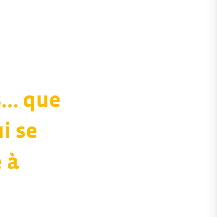
s… que
i se
 à