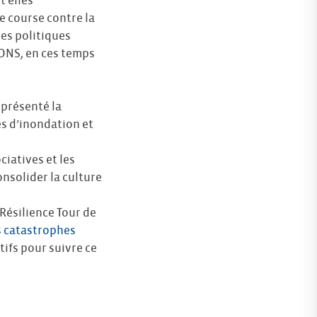
 elles
 course contre la
des politiques
ONS, en ces temps
 présenté la
s d’inondation et
iatives et les
onsolider la culture
 Résilience Tour de
s catastrophes
tifs pour suivre ce