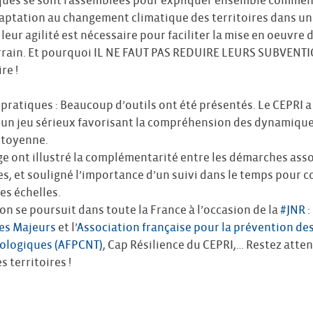
ques se sont rassemblées pour expliquer ensemble comment
ptation au changement climatique des territoires dans une
r agilité est nécessaire pour faciliter la mise en oeuvre 
errain. Et pourquoi IL NE FAUT PAS REDUIRE LEURS SUBVENTI
re !
pratiques : Beaucoup d’outils ont été présentés. Le CEPRI a
, un jeu sérieux favorisant la compréhension des dynamique
citoyenne.
e ont illustré la complémentarité entre les démarches assoc
s, et souligné l’importance d’un suivi dans le temps pour c
es échelles.
on se poursuit dans toute la France à l’occasion de la
#JNR
:
ues Majeurs
et l’
Association française pour la prévention de
nologiques (AFPCNT)
, Cap Résilience du CEPRI,… Restez atten
s territoires !