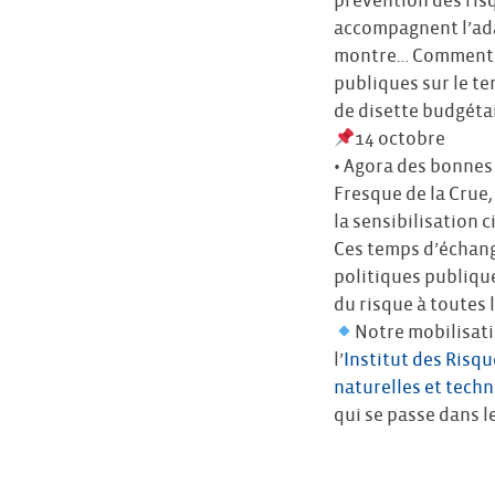
prévention des ris
accompagnent l’ada
montre… Comment leu
publiques sur le t
de disette budgétai
14 octobre
• Agora des bonnes 
Fresque de la Crue
la sensibilisation 
Ces temps d’échang
politiques publique
du risque à toutes l
Notre mobilisati
l’
Institut des Risq
naturelles et tech
qui se passe dans le