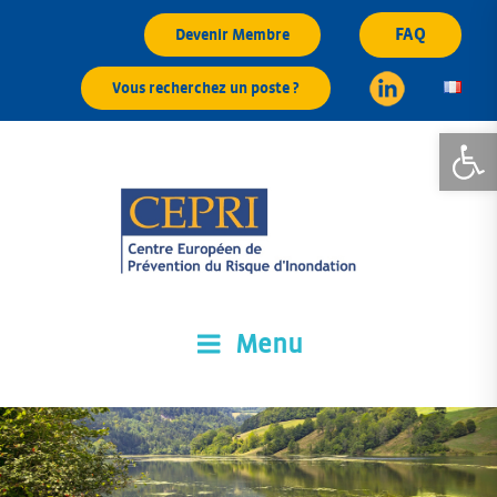
Aller
FAQ
Devenir Membre
au
contenu
Vous recherchez un poste ?
principal
Ouvrir la
Menu
CEPRI
Centre Européen de Prévention du Risque d'Inondation