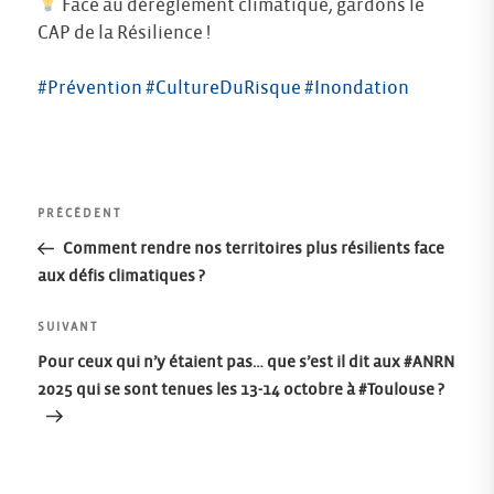
Face au dérèglement climatique, gardons le
CAP de la Résilience !
#Prévention
#CultureDuRisque
#Inondation
Navigation
Article
PRÉCÉDENT
précédent
Comment rendre nos territoires plus résilients face
de
aux défis climatiques ?
l’article
Article
SUIVANT
suivant
Pour ceux qui n’y étaient pas… que s’est il dit aux #ANRN
2025 qui se sont tenues les 13-14 octobre à #Toulouse ?