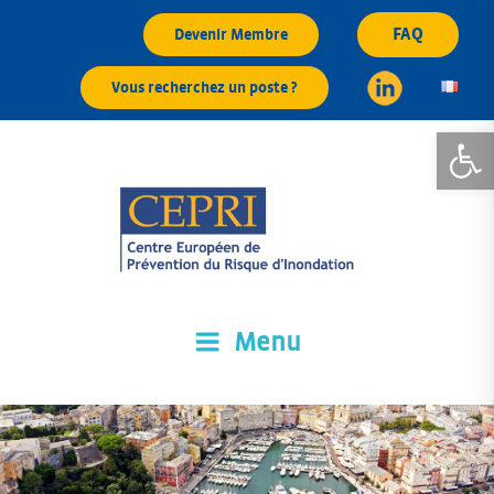
Aller
FAQ
Devenir Membre
au
contenu
Vous recherchez un poste ?
principal
Ouvrir la
Menu
CEPRI
Centre Européen de Prévention du Risque d'Inondation