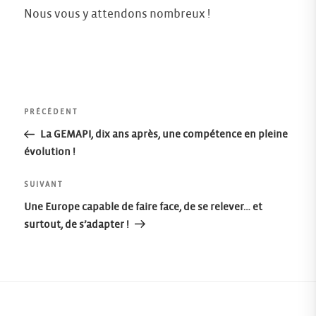
Nous vous y attendons nombreux !
Navigation
Article
PRÉCÉDENT
précédent
La GEMAPI, dix ans après, une compétence en pleine
de
évolution !
l’article
Article
SUIVANT
suivant
Une Europe capable de faire face, de se relever… et
surtout, de s’adapter !