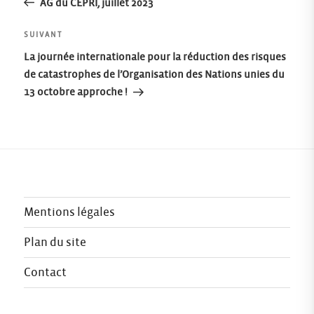
précédent
AG du CEPRI, juillet 2023
de
Article
SUIVANT
l’article
suivant
La journée internationale pour la réduction des risques
de catastrophes de l’Organisation des Nations unies du
13 octobre approche !
Mentions légales
Plan du site
Contact