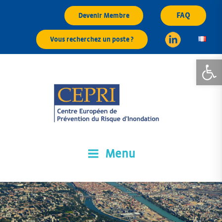
Aller
FAQ
Devenir Membre
au
contenu
Vous recherchez un poste ?
principal
Ouvrir la
Menu
CEPRI
Centre Européen de Prévention du Risque d'Inondation