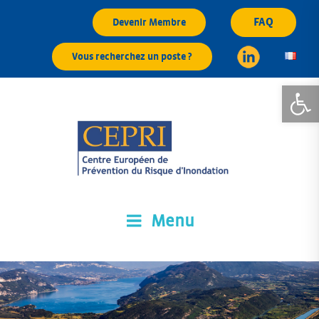
Aller
FAQ
Devenir Membre
au
contenu
Vous recherchez un poste ?
principal
Ouvrir la
Menu
CEPRI
Centre Européen de Prévention du Risque d'Inondation