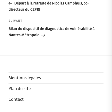
précédent
Départ à la retraite de Nicolas Camphuis, co-
de
directeur du CEPRI
l’article
Article
SUIVANT
suivant
Bilan du dispositif de diagnostics de vulnérabilité à
Nantes Métropole
Mentions légales
Plan du site
Contact