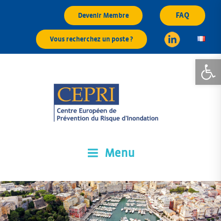
Aller
FAQ
Devenir Membre
au
contenu
Vous recherchez un poste ?
principal
Ouvrir la
Menu
CEPRI
Centre Européen de Prévention du Risque d'Inondation