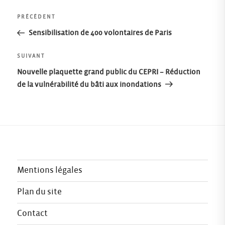
Navigation
Article
PRÉCÉDENT
précédent
Sensibilisation de 400 volontaires de Paris
de
Article
SUIVANT
l’article
suivant
Nouvelle plaquette grand public du CEPRI – Réduction
de la vulnérabilité du bâti aux inondations
Mentions légales
Plan du site
Contact