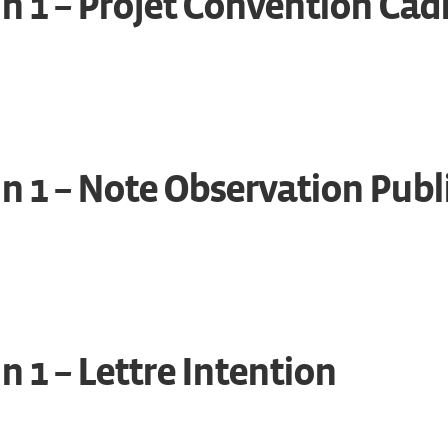
n 1 – Projet Convention Cad
n 1 – Note Observation Publ
n 1 – Lettre Intention