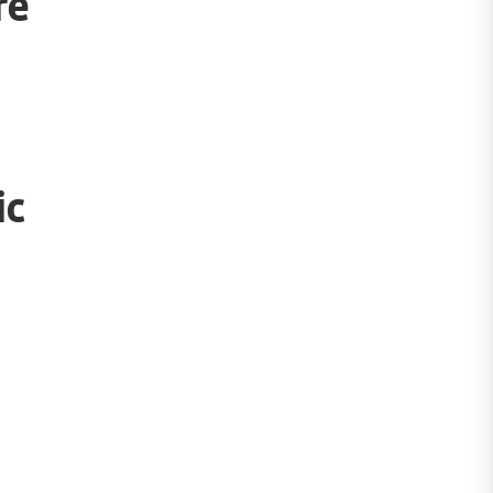
re
ic