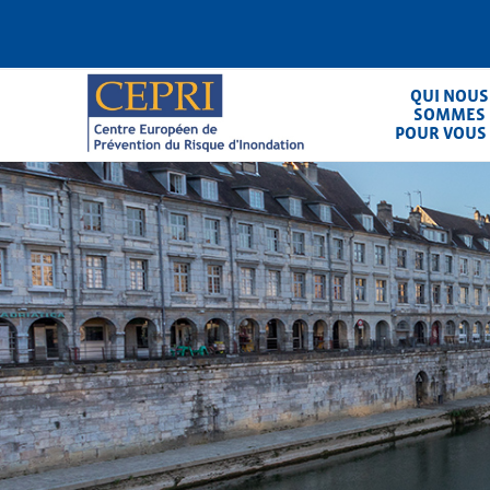
Aller
au
contenu
principal
QUI NOUS
SOMMES
POUR VOUS
CEPRI
Centre Européen de Prévention du Ris