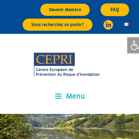
Aller
FAQ
Devenir Membre
au
contenu
Vous recherchez un poste ?
principal
Ouvrir
Menu
CEPRI
Centre Européen de Prévention du Risque d'Inondation