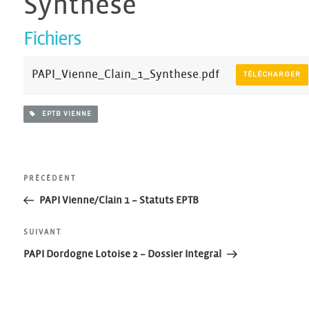
Synthese
Fichiers
PAPI_Vienne_Clain_1_Synthese.pdf
TÉLÉCHARGER
EPTB VIENNE
Navigation
Article
PRÉCÉDENT
précédent
PAPI Vienne/Clain 1 – Statuts EPTB
de
Article
SUIVANT
l’article
suivant
PAPI Dordogne Lotoise 2 – Dossier Integral