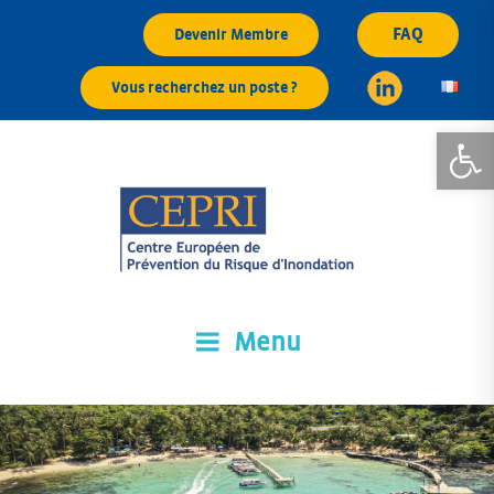
Aller
FAQ
Devenir Membre
au
contenu
Vous recherchez un poste ?
principal
Ouvrir la
Menu
CEPRI
Centre Européen de Prévention du Risque d'Inondation